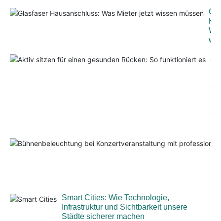
Gla
Hau
Was
wi
Akt
sit
ei
ge
Rü
So
fun
es
Smart Cities: Wie Technologie,
Infrastruktur und Sichtbarkeit unsere
Städte sicherer machen