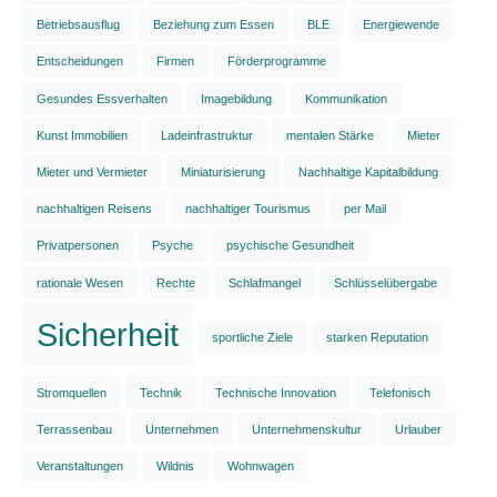
Betriebsausflug
Beziehung zum Essen
BLE
Energiewende
Entscheidungen
Firmen
Förderprogramme
Gesundes Essverhalten
Imagebildung
Kommunikation
Kunst Immobilien
Ladeinfrastruktur
mentalen Stärke
Mieter
Mieter und Vermieter
Miniaturisierung
Nachhaltige Kapitalbildung
nachhaltigen Reisens
nachhaltiger Tourismus
per Mail
Privatpersonen
Psyche
psychische Gesundheit
rationale Wesen
Rechte
Schlafmangel
Schlüsselübergabe
Sicherheit
sportliche Ziele
starken Reputation
Stromquellen
Technik
Technische Innovation
Telefonisch
Terrassenbau
Unternehmen
Unternehmenskultur
Urlauber
Veranstaltungen
Wildnis
Wohnwagen