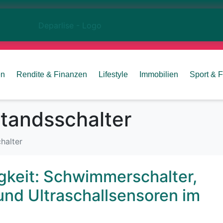
en
Rendite & Finanzen
Lifestyle
Immobilien
Sport & F
standsschalter
halter
tigkeit: Schwimmerschalter,
und Ultraschallsensoren im