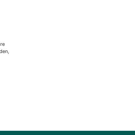
hre
den,