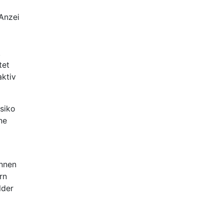
.
tet
aktiv
isiko
ne
ennen
rn
lder