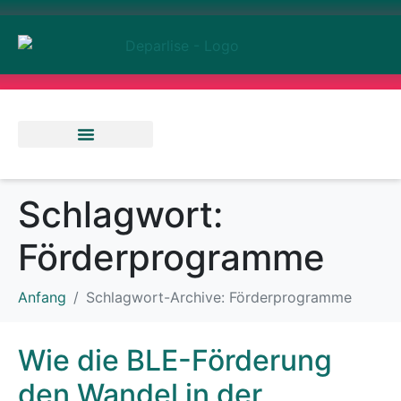
Abenteuer & Reisen
Rendite & Finanzen
Ernährung & Gesundheit
Schlagwort:
Förderprogramme
Anfang
Schlagwort-Archive: Förderprogramme
Wie die BLE-Förderung
den Wandel in der